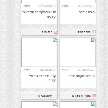
11 בדצמבר 2017
#45888
17 בספטמבר 2017
#43969
תירס מושלם
סלט מקסיקני של תירס טרי
וקינואה
השף הפשוט
הכל טעים
12 באוגוסט 2015
#32177
17 בדצמבר 2013
#14428
מאפינס מקמח תירס
קלחי תירס צרובים על
הגריל
אז מה את עושה כל
MeirCookBook
היום