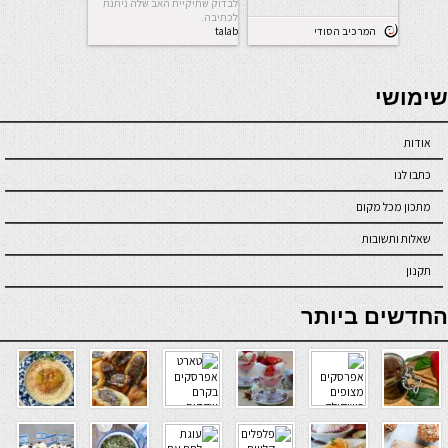
לבדוק שתיקיית האב שלה ניתנת
לכתיבה.
המרכיב הסודי
talab
seriöse online casinos österreich
שימושי
אודות
כתבו לנו
מתכון מכל מקום
שאלות ותשובות
תקנון
online casino
החדשים ביותר