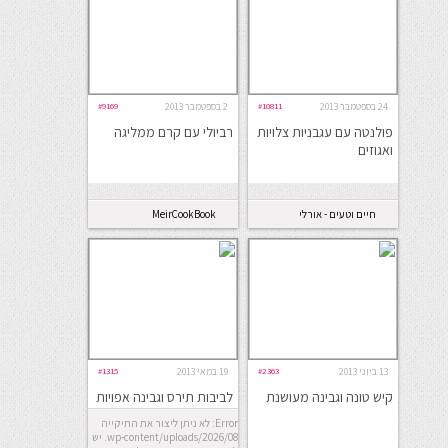
24 בספטמבר 2013
#10811
2 בספטמבר 2013
#9169
פולנטה עם עגבניות צלויות
רביולי עם קרם ממליגה
ואגוזים
חיים וטעים - אורלי
MeirCookBook
כהן
13 ביוני 2013
#2363
19 במאי 2013
#1315
קיש טונה וגבינה מעושנת
לביבות תירס וגבינה אפויות
Error: לא ניתן ליצור את התיקייה
wp-content/uploads/2026/08. יש