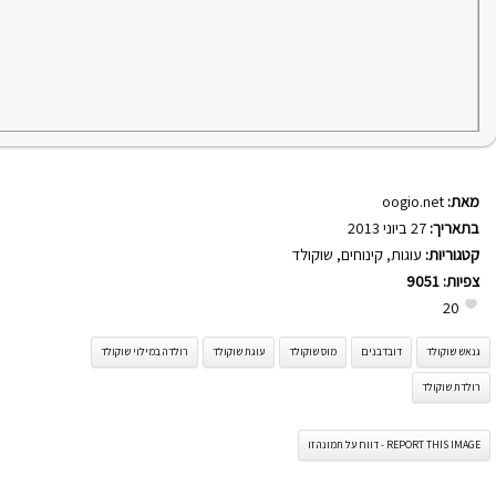
מאת:
oogio.net
בתאריך:
27 ביוני 2013
קטגוריות:
עוגות
,
קינוחים
,
שוקולד
צפיות:
9051
20
גנאש שוקולד
דובדבנים
מוס שוקולד
עוגת שוקולד
רולדה במילוי שוקולד
רולדת שוקולד
REPORT THIS IMAGE - דווח על תמונה זו