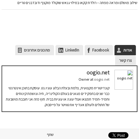
שילוב מושלם ומראה מפתה – רולדת קקאו במילוי גנאש שוקולד מוקצף ודובדבנים טריים
אודות
Facebook
LinkedIn
מתכונים אחרונים
צרו קשר
oogio.net
Owner
at
oogio.net
קונדיטורית מקצועית, צלמת ובעלת הבלוג עוגיו.נט. עוסקת בתוכן אינטרנטי
כבר שנים בתפקידים מגוונים בעולם הקולינריה, חיה ונושמת קינוחים
ותמיד-תמיד תמצאו אצלי עוגה או עוגיות בבית. חוץ מזה אני חובבת מושבעת
של חתולים ולעולם אעדיף את טוויטר על פייסבוק.
שתף