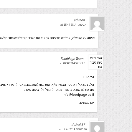
advaen
4 בינואר 2014 at 15:44
סליחה על השאלה, אבל לא מצליחה למצוא את הלבבות האלו שאמורות לשמו
Error: לא
FoodPage Team
ניתן ליצור
5 בינואר 2014 at 09:30
את
התיקייה
wp-
היי אדווה,
content/uploads/2026/08.
יש לבדוק
הלב נמצא ליד מספר הצפיות ו/או התגובות (הוא בצבע אפור), אחרי לחיצה
שתיקיית
אם את לא מוצאת, שלחי לנו מייל ונשלח לך צילום מסך:
האב שלה
info@foodpage.co.il
ניתנת
לכתיבה.
יום מקסים,
dafvak57
16 בינואר 2014 at 12:41