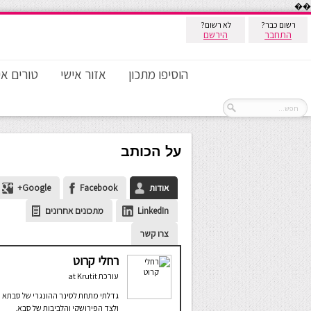
��
רשום כבר?
לא רשום?
התחבר
הירשם
הוסיפו מתכון
אזור אישי
טורים אי
על הכותב
אודות
Facebook
Google+
LinkedIn
מתכונים אחרונים
צרו קשר
רחלי קרוט
עורכת
at
Krutit
גדלתי מתחת לסינר ההונגרי של סבתא
ולצד הפירושקי והלביבות של סבא.