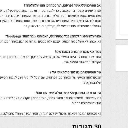
אם המתכון שלי אושר לפרסום, תוך כמה זמן הוא יעלה לאתר?
אנחנו עושים את מירב המאמצים כדי לעבור במהירות על המתכונים שנשלחים. עם 
מפרסמים מספר מצומצם יחסית של מתכונים ביום, זמן ההמתנה יכול לנוע בין יום 
חשוב לנו להדגיש, גם אם המתכונים שלכם טרם פורסמו, אתם מוזמנים להמשיך ול
שהעלתם יתאים לנו ליום ספציפי ולכן יקבל קדימות ויעלה קודם.
אם העלתי
הפניה
למתכון בבלוג/אתר שלי, האם הוא עובר לאתר foodpage?
לא. אנחנו לא מעלים את המתכון עצמו אלא מפנים ישירות למתכון באתר המקורי.
כיצד אני שומר מתכונים במועדפים?
אחרי שנכנסתם עם היוזר האישי שלכם, לחיצה על אייקון הלב מתחת למתכון תכנ
הקטגוריה “האזור האישי שלי”.
איך מוסיפים תמונה לפרופיל האישי שלי?
הכנסו לאזור האישי שלי ולאחר מכן לפרופיל, שם תוכלו להוסיף לינק לעמוד הפיי
של הבלוג/אתר.
איך אדע אם המתכון שלי אושר או לא אושר לפרסום?
ברגע שמתכון מאושר לפרסום ועולה לאתר, בעל המתכון מקבל הודעה למייל איתו
הודעה על סיבת הדחיה.
לא מצאתם תשובה לשאלה שלכם? יש לכם הערות, הארות או הצעות? כתבו לנו:
il
30 תגובות