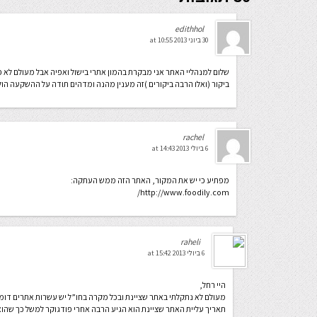
edithhol
30 ביוני 2013 at 10:55
שלום למנהליי האתר אני מבקרת בהמון אתרי בישול ואפיה אבל מעולם לא 
ביקור (ואלו הרבה ביקורים )זה מענין מהנה ומדהים תודה על ההשקעה הול
rachel
6 ביולי 2013 at 14:43
מפתיע כי יש את המקור, האתר הזה ממש העתקה:
http://www.foodily.com/
raheli
6 ביולי 2013 at 15:42
היי רחל,
מעולם לא נתקלתי באתר שציינת ובכל מקרה בחו”ל יש עשרות אתרים דומים 
תאריך עליית האתר שציינת הוא הגיע הרבה אחרי פודגוקר למשל כך שהוא