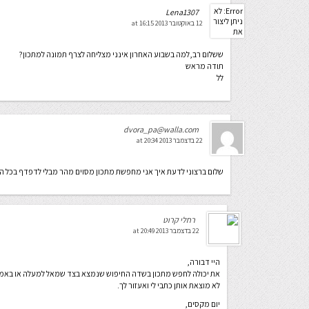
Error: לא
Lena1307
ניתן ליצור
12 באוקטובר 2013 at 16:15
את
התיקייה
wp-
ששלום רב,למה בשבוע האחרון אינני מצליחה לצרף תמונה למתכון?
content/uploads/2026/08.
תודה מראש
יש לבדוק
לל
שתיקיית
האב שלה
ניתנת
לכתיבה.
dvora_pa@walla.com
22 בדצמבר 2013 at 20:34
שלום ברצוני לדעת איך אני מחפשת מתכון מסוים מהר מבלי לדפדף בכל ה
רחלי קרוט
22 בדצמבר 2013 at 20:49
היי דבורה,
את יכולה לחפש מתכון בשדה החיפוש שנמצא בצד שמאל למעלה או באמצ
לא מוצאת אותן כתבי לי ואעזור לך.
יום מקסים,