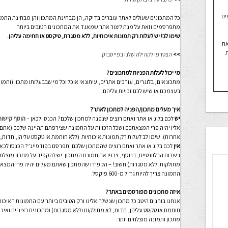
ים
כל המתכונים שעולים לאתר עוברים בדיקה, הן מבחינת המתכון והן מבחינת התמונ
מתפרסמים וזאת על מנת ליצור אתר שמאגד את המתכונים הטובים ביותר.
שימו לב! יש לעלות רק תמונות איכותיות, ללא מסגרת, טיקסט או חתימה עליהן.
את
ת
>>
הצטרפו לקהילה שלנו בפייסבוק
מי יכול לעלות הפניות למתכונים?
מתכונאים, בלוגרים, עורכים אתרים, עיתונאי אוכל וכל מי שבבעלותו מתכון (ות
בעצמכם או שיש לכם זכויות עליהם.
איך מעלים מתכון/הפניה למתכון לאתר?
יש
לכם בלוג או אתר ואתם רוצים שנפנה למתכון שלכם? הכנסו לכאן –
הוסף קישור
אליו יהיה פרי המצאתכם ושכל הזכויות על התמונה שצירפתם תהיינה שלכם (את
אחרות). שימו לב לעלות רק תמונות איכותיות (ללא חותמת או טקסט עליהן, חדות,
אין
לכם בלוג או אתר ואתם רוצים שהמתכון שלכם יתפרסם בפודפייג’? הכנסו לכאן
בשדות הרלוונטיים, בנוסף, צרפו את תמונת המתכון. יש להקפיד על מתכון מוצלח 
מחולקות וללא מסגרות) חשוב! – הקפידו שהמתכון שאתם מעלים יהיה פרי המצאת
התמונה צריך להיות גדול מ-600 פיקסל.
איזה מתכונים מפורסמים באתר?
אנחנו בוחנים היטב כל מתכון שנשלח אלינו ורק הטובים ביותר עם התמונות האיכותי
חותמת או טקסט עליהן, חדות, לא מחולקות וללא מסגרות)
ומתכונים רציניים ואיכ
מתכון ותמונה מוצלחים יותר.