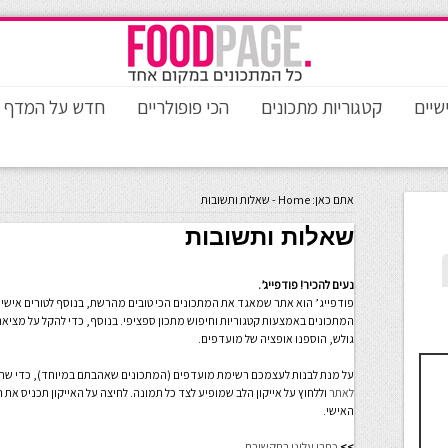
שיים
קטגוריות מתכונים
הכי פופולריים
חדש על המדף
אתם כאן:
Home
-
שאלות ותשובות
שאלות ותשובות
נעים להכיר! פודפייג’.
פודפייג’ הוא אתר שמאגד את המתכונים הכי טובים מהרשת, בנוסף לטורים אישי
המתכונים באמצעות קטגוריות וחיפוש מתכון ספציפי. בנוסף, כדי להקל על מציאת
גולש, הוספנו אופציה של מועדפים.
על מנת לבנות לעצמכם רשימת מועדפים (המתכונים שאהבתם במיוחד), כדי שתוכ
לאתר
וללחוץ על אייקון הלב שמופיע לצד כל תמונה. לחיצה על האייקון תכניס את ה
האישי.
>>
כתבו עלינו בתקשורת