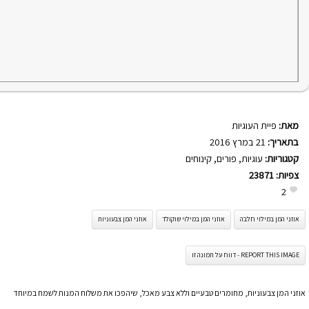
מאת:
פיית העוגיות
בתאריך:
21 במרץ 2016
קטגוריות:
עוגיות
,
פורים
,
קינוחים
צפיות:
23871
2
אוזני המן במילוי חלבה
אוזני המן במילוי שוקולד
אוזני המן צבעוניות
REPORT THIS IMAGE - דווח על תמונה זו
אוזני המן צבעוניות, מחומרים טבעיים וללא צבע מאכל, שיהפכו את משלוח המנות לשמח במיוחד