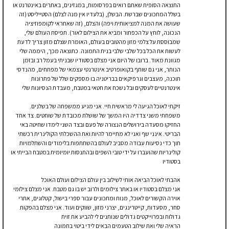
התוצאה הסופית שאתם רואים בפרסומות, במגזינים, באתרים באינטרנט או
בשלל המתכונים שברשת. הבשלן, (בלעדיו אין מנה לצלם) הסטייליסט (זה
שעושה את המנה למציאותית ויפה) והצלם, (זה שאחראי לקומפוזיציה
הנכונה, לוחץ על הכפתור ומביא את הצילום לאור). תפיסת העולם שלי,
שמבוססת על צלמי מזון מהטובים בעולם, האומרת שצלם מזון צריך לדעת
לעשות את הכל בכל שלבי שלבי בנית התמונה. כתוצאה מכך, היממה שלי
מגוונת מאוד. ברובו של היום אני מצלם בסטודיו שבניתי בעמל רב ובזמן
הנותר, אני גם שותף בקואופרטיב אינטרנטי עצמאי של מפתחים, מהנדסי
תוכנה, מעצבים וגרפיקאים בבריטניה בו מספקים שלל של פתרונות
אינטרנטיים לעסקים ובל נשכח את חטאי במטבח, מעבדת הנסיונות שלי
זיקתי לאוכל הגיעה לי מראשית חיי. אני מגיע ממשפחה של בשלנים.
משפחתי משני צדדיה היו המשך של שושלת מכובדת של שוחטים. צד אחד
החזיקו מסעדה בירושלים הנצורה של פעם ובצד השני לימדו שחיטה באי
הבריטי. אינני שף ואני לא מתיימר להיות ואת ההשכלתי הקולינרית רכשתי
תוך כדי נסיעות עבודה מסביב לעולם בהשתתפות בלימודים והשתלמויות
קולינריות שהועברו על ידי טובי השפים ובהתנסות יומיומית במטבח הבייתי או
בסטודיו
אהבתי לאוכל הביאה אותי לשילוב בין עולם הצילום ועולם האוכל
אני מצלם בסטודיו או באתר צילומים ולרוב יש בו גם מטבח. אני מצלם צילומי
אוירה הקשורים לאוכל, מנות ומתכונים עבור ספרי בישול, קטלוגים, אתרי
סחר, מסעדות, קייטרינגים, יצרני מזון, שווקים ועוד. אני מצלם בהפקות
גדולות ובפרוייקטים גדולים שנותנים לי להביע את זוית
הראיה שלי ואת שילוב הטעמים הבאים לידי ביטוי בתמונה