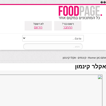
��
רשום כבר?
לא רשום?
התחבר
הירשם
אתם כאן:
Home
-
קינוחים
-
אקלר קינמון
אקלר קינמון