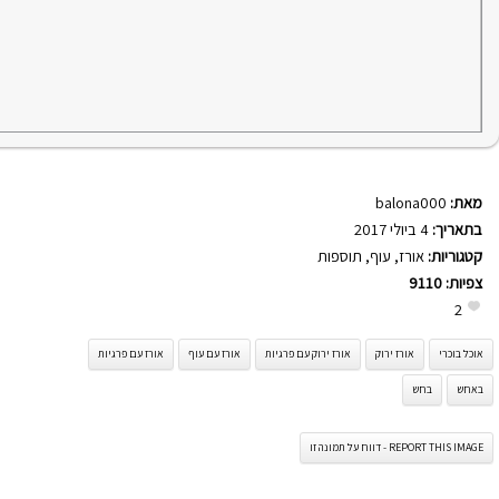
מאת:
balona000
בתאריך:
4 ביולי 2017
קטגוריות:
אורז
,
עוף
,
תוספות
צפיות:
9110
2
אוכל בוכרי
אורז ירוק
אורז ירוק עם פרגיות
אורז עם עוף
אורז עם פרגיות
באחש
בחש
REPORT THIS IMAGE - דווח על תמונה זו