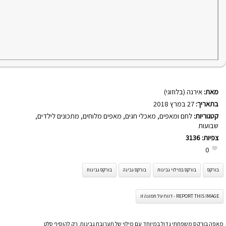
מאת:
אירנה (בלוזוגי)
בתאריך:
27 במרץ 2018
קטגוריות:
לחם ומאפים
,
מאכלי חגים
,
מאפים מלוחים
,
מתכונים לילדים
,
שבועות
צפיות:
3136
0
בורקס
בורקס במילוי גבינות
בורקס גבינה
בורקס גבינות
REPORT THIS IMAGE - דווח על תמונה זו
מאפה בורקס משפחתי גדול במיוחד עם מילוי של תערובת גבינות. רק להוסיף סלט