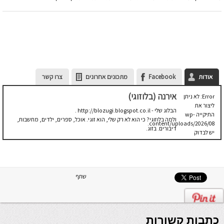
אודות
Facebook
מתכונים אחרונים
צרו קשר
אירנה (בלוזוגי)
Error: לא ניתן
ליצור את
הבלוג שלי - http://blozugi.blogspot.co.il .
התיקייה wp-
ולמה בלוזוגי? כי הוא לא רק שלי, הוא זוגי. אוכל, ספרים, ילדים, מחשבות,
content/uploads/2026/08.
דיבורים. בזוג.
יש לבדוק
שתיקיית האב
שלה ניתנת
לכתיבה.
שתף
כתבות קשורות