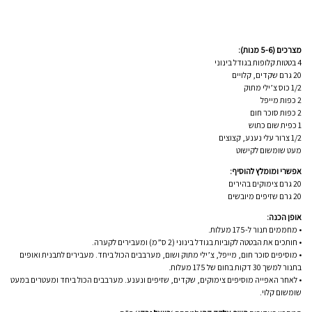
מצרכים (5-6 מנות):
4 בטטות קלופות בגודל בינוני
20 גרם שקדים, קלויים
1/2 כוס צ’ילי מתוק
2 כפות מייפל
2 כפות סוכר חום
1 כפית שום כתוש
1/2 צרור עלי נענע, קצוצים
מעט שומשום לקישוט
אפשרי ומומלץ להוסיף:
20 גרם צימוקים בהירים
20 גרם שזיפים מיובשים
אופן הכנה:
• מחממים תנור ל-175 מעלות.
• חותכים את הבטטה לקוביות בגודל בינוני (2 ס”מ) ומעבירים לקערה.
• מוסיפים סוכר חום, מייפל, צ’ילי מתוק ושום, מערבבים הכול ביחד. מעבירים לתבנית ואופים
בתנור למשך 30 דקות בחום של 175 מעלות.
• לאחר האפייה מוסיפים צימוקים, שקדים, שזיפים ונענע. מערבבים הכול ביחד ומעטרים במעט
שומשום קלוי.