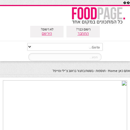
��
רשום כבר?
לא רשום?
התחבר
הירשם
אתם כאן:
Home
-
תוספות
-
בטטות בתנור ברוטב צ’ילי ומייפל