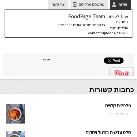
אודות
מתכונים אחרונים
צרו קשר
FoodPage Team
Error: לא ניתן
ליצור את
כל המתכונים הכי טובים באתר אחד
התיקייה wp-
content/uploads/2026/08.
יש לבדוק
שתיקיית האב
שלה ניתנת
לכתיבה.
שתף
כתבות קשורות
פלפלים קלויים
20 באפריל 2018
סלט עדשים בורגול וירוקים