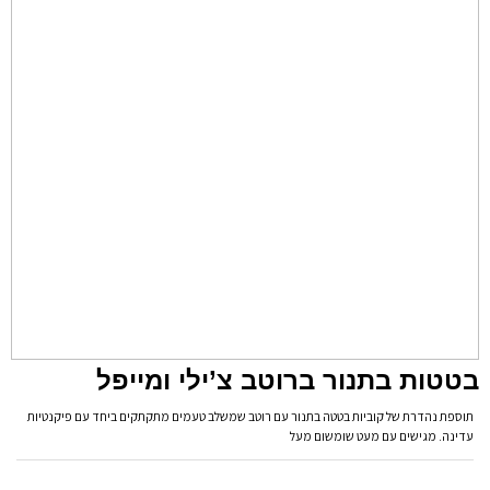
בטטות בתנור ברוטב צ’ילי ומייפל
תוספת נהדרת של קוביות בטטה בתנור עם רוטב שמשלב טעמים מתקתקים ביחד עם פיקנטיות
עדינה. מגישים עם מעט שומשום מעל