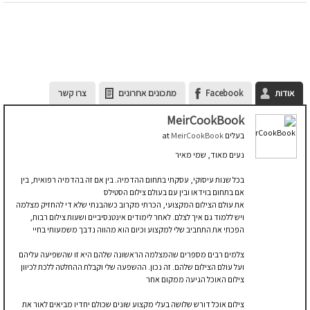
אודות
Facebook
מתכונים אחרונים
צרו קשר
MeirCookBook
בעלים
at
MeirCookBook
נעים מאוד, שמי מאיר
בכל שנות עיסוקי, עסקתי בתחום ההדמיה. בין אם זה בהדמיה רפואית, בין
אם בתחום בוידאו ובין עם בעולם צילום הסטילס
את עולם הצילום המקצועי, הכרתי מקרוב כשהבנתי שלא די להחזיק מצלמה
ויש ללמוד גם איך לצלם. לאחר לימודים אינטנסיביים ושעות צילום רבות,
הפכתי את התחביב שלי למקצוע וכיום הוא מהווה נדבך משמעותי בחיי
צלמים רבים מספרים שהמצלמה הראשונה שלהם היא זו שהשפיעה עליהם
ועל עולם הצילום שלהם. זה נכון. ההשפעה שלי וקבלת ההחלטה ללכת לכיוון
צילום האוכל הגיעה ממקום אחר
צילום אוכל דורש שלושה בעלי מקצוע שונים שכולם יחדיו מביאים לאור את