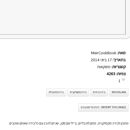
מאת:
MeirCookBook
בתאריך:
17 ביוני 2014
קטגוריות:
משקאות
צפיות:
4263
1
MICHELADA
בירה ביתית
בירה מקסיקנית
בירה מתובלת
REPORT THIS IMAGE - דווח על תמונה זו
מתכון לבירה מקסיקנית, מתובלת בליים, צ’ילי וטבסקו, שניתן להכין עם כל בירה שאתם אוהבים