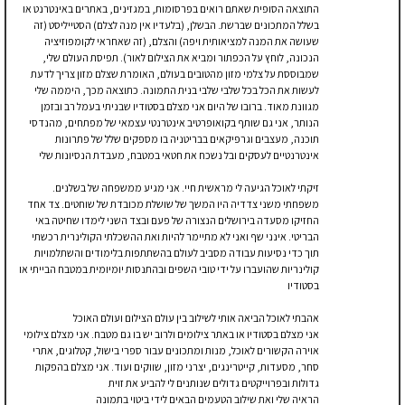
התוצאה הסופית שאתם רואים בפרסומות, במגזינים, באתרים באינטרנט או
בשלל המתכונים שברשת. הבשלן, (בלעדיו אין מנה לצלם) הסטייליסט (זה
שעושה את המנה למציאותית ויפה) והצלם, (זה שאחראי לקומפוזיציה
הנכונה, לוחץ על הכפתור ומביא את הצילום לאור). תפיסת העולם שלי,
שמבוססת על צלמי מזון מהטובים בעולם, האומרת שצלם מזון צריך לדעת
לעשות את הכל בכל שלבי שלבי בנית התמונה. כתוצאה מכך, היממה שלי
מגוונת מאוד. ברובו של היום אני מצלם בסטודיו שבניתי בעמל רב ובזמן
הנותר, אני גם שותף בקואופרטיב אינטרנטי עצמאי של מפתחים, מהנדסי
תוכנה, מעצבים וגרפיקאים בבריטניה בו מספקים שלל של פתרונות
אינטרנטיים לעסקים ובל נשכח את חטאי במטבח, מעבדת הנסיונות שלי
זיקתי לאוכל הגיעה לי מראשית חיי. אני מגיע ממשפחה של בשלנים.
משפחתי משני צדדיה היו המשך של שושלת מכובדת של שוחטים. צד אחד
החזיקו מסעדה בירושלים הנצורה של פעם ובצד השני לימדו שחיטה באי
הבריטי. אינני שף ואני לא מתיימר להיות ואת ההשכלתי הקולינרית רכשתי
תוך כדי נסיעות עבודה מסביב לעולם בהשתתפות בלימודים והשתלמויות
קולינריות שהועברו על ידי טובי השפים ובהתנסות יומיומית במטבח הבייתי או
בסטודיו
אהבתי לאוכל הביאה אותי לשילוב בין עולם הצילום ועולם האוכל
אני מצלם בסטודיו או באתר צילומים ולרוב יש בו גם מטבח. אני מצלם צילומי
אוירה הקשורים לאוכל, מנות ומתכונים עבור ספרי בישול, קטלוגים, אתרי
סחר, מסעדות, קייטרינגים, יצרני מזון, שווקים ועוד. אני מצלם בהפקות
גדולות ובפרוייקטים גדולים שנותנים לי להביע את זוית
הראיה שלי ואת שילוב הטעמים הבאים לידי ביטוי בתמונה