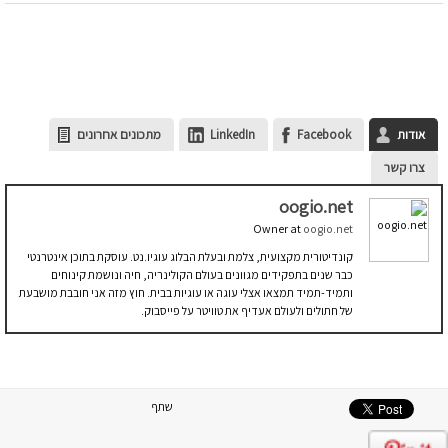
אודות
Facebook
LinkedIn
מתכונים אחרונים
צרו קשר
oogio.net
Owner
at
oogio.net
קונדיטורית מקצועית, צלמת ובעלת הבלוג עוגיו.נט. עוסקת בתוכן אינטרנטי
כבר שנים בתפקידים מגוונים בעולם הקולינריה, חיה ונושמת קינוחים
ותמיד-תמיד תמצאו אצלי עוגה או עוגיות בבית. חוץ מזה אני חובבת מושבעת
של חתולים ולעולם אעדיף את טוויטר על פייסבוק.
שתף