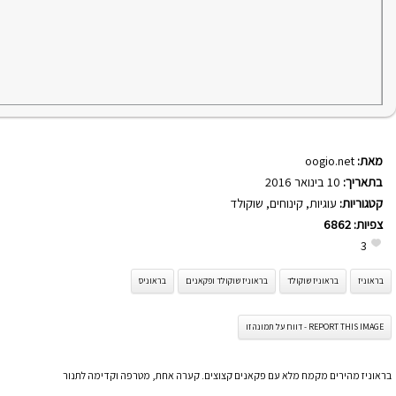
מאת:
oogio.net
בתאריך:
10 בינואר 2016
קטגוריות:
עוגיות
,
קינוחים
,
שוקולד
צפיות:
6862
3
בראוניז
בראוניז שוקולד
בראוניז שוקולד ופקאנים
בראוניס
REPORT THIS IMAGE - דווח על תמונה זו
בראוניז מהירים מקמח מלא עם פקאנים קצוצים. קערה אחת, מטרפה וקדימה לתנור