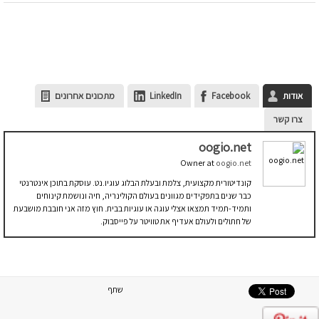
אודות
Facebook
LinkedIn
מתכונים אחרונים
צרו קשר
oogio.net
Owner
at
oogio.net
קונדיטורית מקצועית, צלמת ובעלת הבלוג עוגיו.נט. עוסקת בתוכן אינטרנטי
כבר שנים בתפקידים מגוונים בעולם הקולינריה, חיה ונושמת קינוחים
ותמיד-תמיד תמצאו אצלי עוגה או עוגיות בבית. חוץ מזה אני חובבת מושבעת
של חתולים ולעולם אעדיף את טוויטר על פייסבוק.
שתף