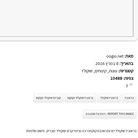
מאת:
oogio.net
בתאריך:
8 במרץ 2016
קטגוריות:
עוגות
,
קינוחים
,
שוקולד
צפיות:
10488
3
בראוניז
בראוניז שוקולד
בראוניז שוקולד וקוקוס
קוביות שוקולד וקוקוס
REPORT THIS IMAGE - דווח על תמונה זו
בראוניז שוקולדיים עם שכבת קוקוס רכה וציפוי קרם שוקולד מבריק. פשוט שלמות!