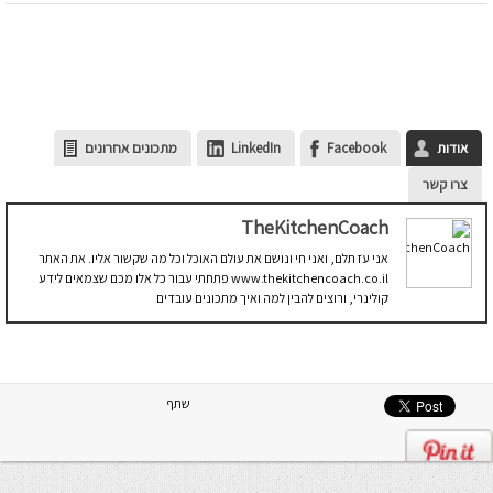
אודות
Facebook
LinkedIn
מתכונים אחרונים
צרו קשר
TheKitchenCoach
אני עֹז תלם, ואני חי ונושם את עולם האוכל וכל מה שקשור אליו. את האתר
www.thekitchencoach.co.il פתחתי עבור כל אלו מכם שצמאים לידע
קולינרי, ורוצים להבין למה ואיך מתכונים עובדים
שתף