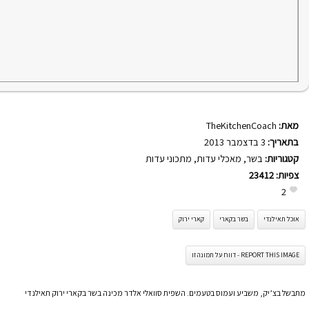
מאת:
TheKitchenCoach
בתאריך:
3 בדצמבר 2013
קטגוריות:
בשר
,
מאכלי עדות
,
מתכוני עדות
צפיות:
23412
2
אוכל תאילנדי
בשר בקארי
קארי ירוק
REPORT THIS IMAGE - דווח על תמונה זו
מתבשל בצ’יק, משביע ועמוס בטעמים. השפית סוואלי אלדר מכינה בשר בקארי ירוק תאילנדי