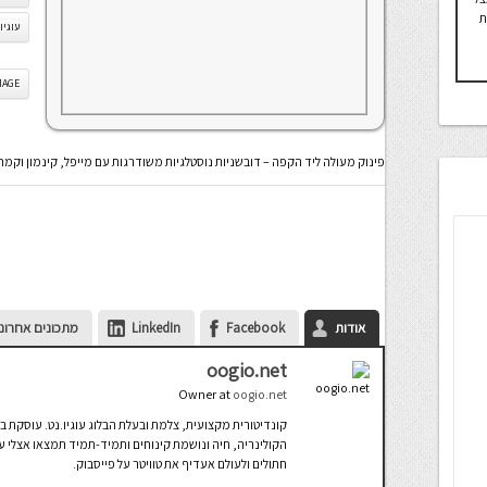
ת
עוגיו
IS IMAGE
פינוק מעולה ליד הקפה – דובשניות נוסטלגיות משודרגות עם מייפל, קינמון וקמ
אודות
Facebook
LinkedIn
מתכונים אחרונ
oogio.net
Owner
at
oogio.net
קונדיטורית מקצועית, צלמת ובעלת הבלוג עוגיו.נט. עוסקת ב
הקולינריה, חיה ונושמת קינוחים ותמיד-תמיד תמצאו אצלי עו
חתולים ולעולם אעדיף את טוויטר על פייסבוק.