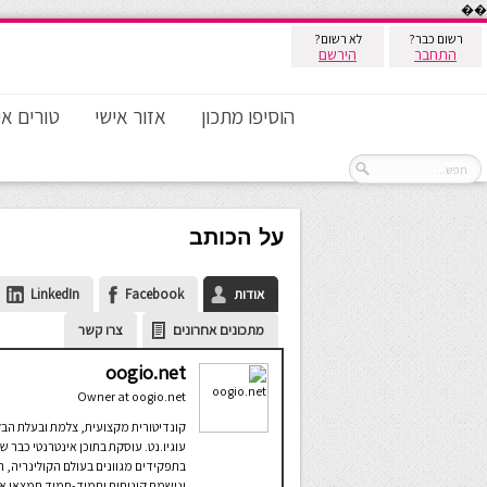
��
רשום כבר?
לא רשום?
התחבר
הירשם
הוסיפו מתכון
אזור אישי
טורים אי
על הכותב
אודות
Facebook
LinkedIn
מתכונים אחרונים
צרו קשר
oogio.net
Owner
at
oogio.net
קונדיטורית מקצועית, צלמת ובעלת הבל
עוגיו.נט. עוסקת בתוכן אינטרנטי כבר ש
בתפקידים מגוונים בעולם הקולינריה, ח
ונושמת קינוחים ותמיד-תמיד תמצאו אצ