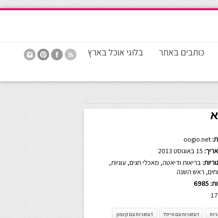
כותבים באתר
בלוגי אוכל בארץ
א
:
oogio.net
ריך:
15 באוגוסט 2013
ריות:
בריאות ודיאטה
,
מאכלי חגים
,
עוגיות
,
חים
,
ראש השנה
ות:
6985
17
יות
דובשניות עם מייפל
דובשניות עם קינמון