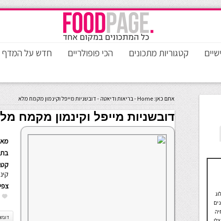
שיים
קטגוריות מתכונים
הכי פופולריים
חדש על המדף
אתם כאן:
Home
-
בריאות ודיאטה
-
דובשניות מייפל וקינמון מקמח מלא
דובשניות מייפל וקינמון מקמח מל
מאת
בתא
קטגו
קינו
צפי
וג
נים
יה
דובשנ
לי