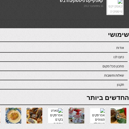
קאפקייקס פיסטוקים ודבש
16 בספטמבר 2013
7slots
seriöse online casinos österreich
שימושי
אודות
כתבו לנו
מתכון מכל מקום
שאלות ותשובות
תקנון
online casino
החדשים ביותר