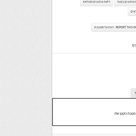
 ערמונים בתנור
דלעת ערמונים ממולאת
אים
REPORT TH - דווח על תמונה זו
ים
במטבח הקטן שלו