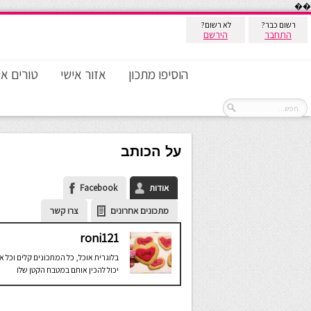
��
רשום כבר?
לא רשום?
התחבר
הירשם
הוסיפו מתכון
אזור אישי
טורים אי
על הכותב
אודות
Facebook
מתכונים אחרונים
צרו קשר
roni121
בלוגרית אוכל, כל המתכונים קלים וכל 
יכול להכין אותם במטבח הקטן שלו