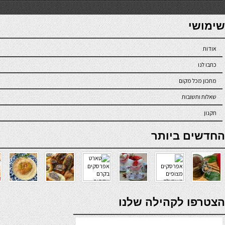
7slots
seriöse online casinos österreich
שימושי
אודות
כתבו לנו
מתכון מכל מקום
שאלות ותשובות
תקנון
online casino
החדשים ביותר
verde casino
הצטרפו לקהילה שלנו