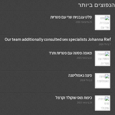
мостбет кг
הנפוצים ביותר
סלט עגבניות שרי עם פטריות
25 בדצמבר 2016
Our team additionally consulted sex specialists Johanna Rief
7 ביולי 2026
מאפה פסטה עם פטריות ותרד
22 בינואר 2015
פיצה נאפוליטנה
3 ביולי 2014
כיפות מוס שוקולד וקרמל
29 בינואר 2015