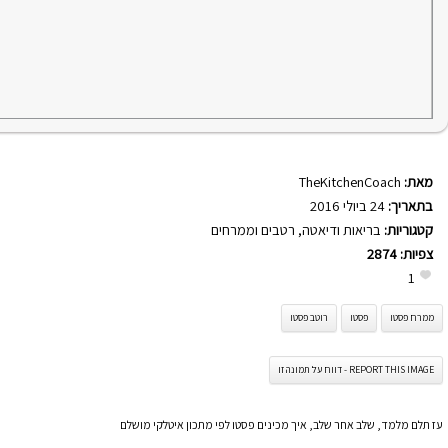
מאת:
TheKitchenCoach
בתאריך:
24 ביולי 2016
קטגוריות:
בריאות ודיאטה
,
רטבים וממרחים
צפיות:
2874
1
ממרח פסטו
פסטו
רוטב פסטו
REPORT THIS IMAGE - דווח על תמונה זו
עז תלם מלמד, שלב אחר שלב, איך מכינים פסטו לפי מתכון איטלקי מושלם