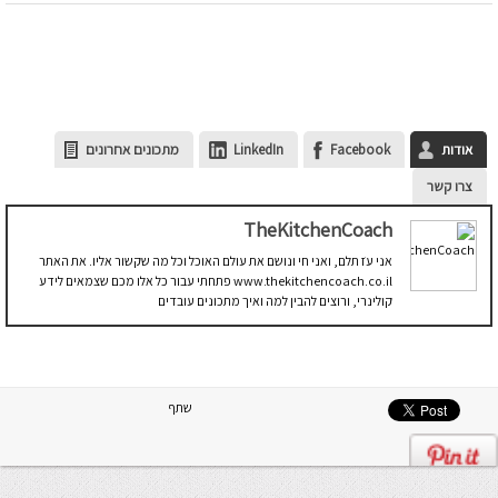
אודות
Facebook
LinkedIn
מתכונים אחרונים
צרו קשר
TheKitchenCoach
אני עֹז תלם, ואני חי ונושם את עולם האוכל וכל מה שקשור אליו. את האתר
www.thekitchencoach.co.il פתחתי עבור כל אלו מכם שצמאים לידע
קולינרי, ורוצים להבין למה ואיך מתכונים עובדים
שתף