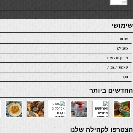
7slots
seriöse online casinos österreich
שימושי
אודות
כתבו לנו
מתכון מכל מקום
שאלות ותשובות
תקנון
online casino
החדשים ביותר
verde casino
הצטרפו לקהילה שלנו