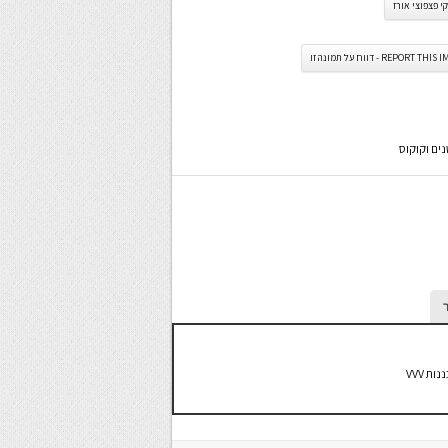
 פצפוצי אורז
REPORT TH - דווח על תמונה זו
ים וקוקוס
ת VVV