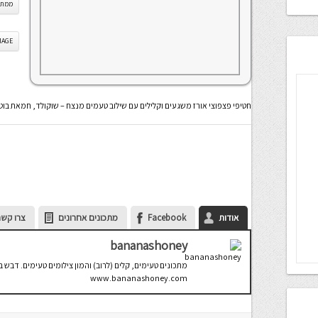
ממתקי
IS IMAGE
חטיפי פצפוצי אורז משגעים וקלילים עם שילוב טעמים מנצח – שוקולד, חמאת בוטנ
אודות
Facebook
מתכונים אחרונים
צרו קשר
bananashoney
מתכונים טעימים, קלים (לרוב) והמון צילומים טעימים. דבש בננו
www.bananashoney.com