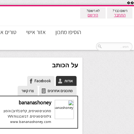
��
רשום כבר?
לא רשום?
התחבר
הירשם
הוסיפו מתכון
אזור אישי
טורים אי
על הכותב
אודות
Facebook
מתכונים אחרונים
צרו קשר
bananashoney
מתכונים טעימים, קלים (לרוב) והמון
צילומים טעימים. דבש בננות VVV
www.bananashoney.com