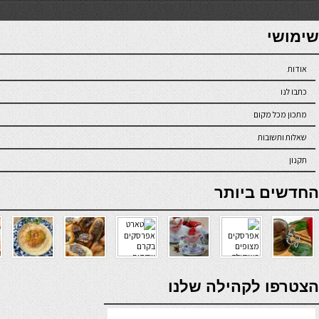
7slots
seriöse online casinos österreich
שימושי
אודות
כתבו לנו
מתכון מכל מקום
שאלות ותשובות
תקנון
online casino
החדשים ביותר
verde casino
הצטרפו לקהילה שלנו