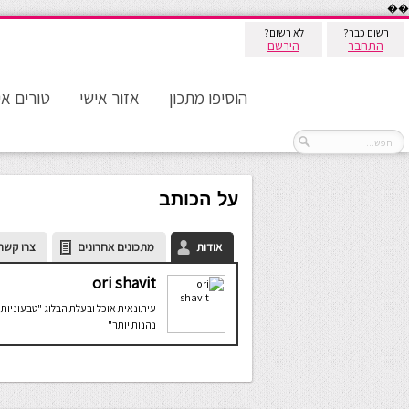
��
רשום כבר?
לא רשום?
התחבר
הירשם
הוסיפו מתכון
אזור אישי
טורים אי
על הכותב
אודות
מתכונים אחרונים
צרו קשר
ori shavit
עיתונאית אוכל ובעלת הבלוג "טבעוניות
נהנות יותר"