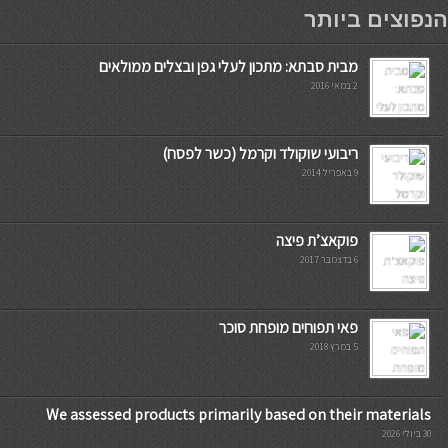
мостбет кг
הנפוצים ביותר
מבית סבתא: מתכון לעלי גפן ובצלים ממולאים
2 במאי 2016
ריבועי שוקולד וקרמל (כשר לפסח)
9 באפריל 2014
פוקאצ’ת פיצה
6 בדצמבר 2017
פאי תפוחים מופחת סוכר
5 במרץ 2018
We assessed products primarily based on their materials
30 ביולי 2026