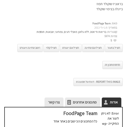
בראוניז שוקולד תפוז
בייגלה בציפוי שוקולד
מאת:
FoodPage Team
בתאריך:
8 ביולי 2013
קטגוריות:
בריאות ודיאטה
,
ללא גלוטן
,
מאכלי חגים
,
צמחוני
,
שבועות
,
תוספות
צפיות:
5974
5
חציל בתנור
חציל עם טחינה
חציל עם יוגורט
חציל קלוי
רוטב טחינה ויוגורט
הדפס מתכון זה
REPORT THIS IMAGE - דווח על תמונה זו
אודות
מתכונים אחרונים
צרו קשר
FoodPage Team
Error: לא ניתן
ליצור את
כל המתכונים הכי טובים באתר אחד
התיקייה wp-