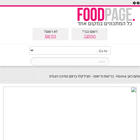
��
רשום כבר?
לא רשום?
התחבר
הירשם
אתם כאן:
Home
-
בריאות ודיאטה
-
חציל קלוי ברוטב טחינה ויוגורט