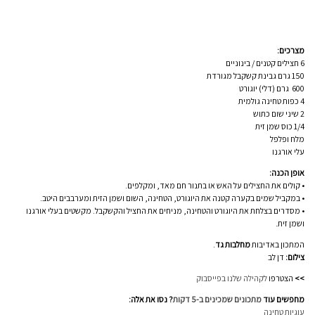
מצרכים:
6 חצילים קטנים / בינוניים
150 גרם גבינת קשקבל מגורדת
600 גרם (דלי) יוגורט
4 כפות טחינה גולמית
2 שיני שום כתוש
1/4 כוס שמן זית
מלח ופלפל
עלי אורגנו
אופן הכנה:
• קולים את החצילים על האש או בתנור חם מאד, ומקלפים.
• במקביל שמים בקערה קטנה את היוגורט, הטחינה, השום ושמן הזית ומערבבים היטב.
• מסדרים בצלחת את היוגורט והטחינה, מניחים את החציל והקשקבל. מקשטים בעלי אורגנו
ושמן זית.
המתכון באדיבות
מחלבות גד
.
צילום:
דן לב
>>
הצטרפו
לקהילה שלנו בפייסבוק
מחפשים עוד
מתכונים שמכינים ב-5 דקות
? נסו את אלה:
עוגיות טחינה