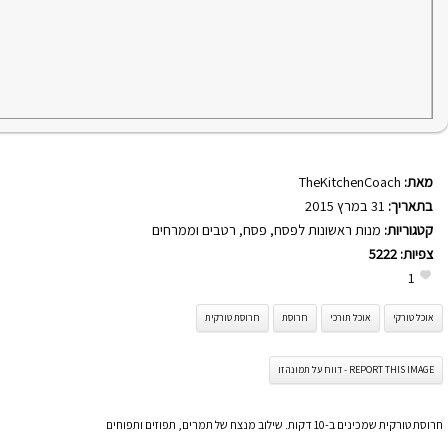
מאת:
TheKitchenCoach
בתאריך:
31 במרץ 2015
קטגוריות:
מנות ראשונות לפסח
,
פסח
,
רטבים וממרחים
צפיות:
5222
1
אוכל טורקי
אוכל תורכי
חרוסת
חרוסת טורקית
REPORT THIS IMAGE - דווח על תמונה זו
חרוסת טורקית שמכינים ב-10 דקות. שילוב מנצח של תמרים, תפוזים ותפוחים