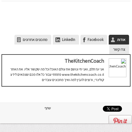
אודות
Facebook
LinkedIn
מתכונים אחרונים
צרו קשר
TheKitchenCoach
אני עֹז תלם, ואני חי ונושם את עולם האוכל וכל מה שקשור אליו. את האתר
www.thekitchencoach.co.il פתחתי עבור כל אלו מכם שצמאים לידע
קולינרי, ורוצים להבין למה ואיך מתכונים עובדים
שתף