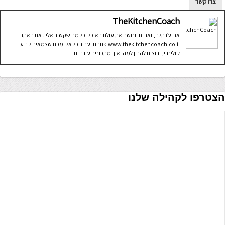
צרו קשר
TheKitchenCoach
אני עֹז תלם, ואני חי ונושם את עולם האוכל וכל מה שקשור אליו. את האתר
www.thekitchencoach.co.il פתחתי עבור כל אלו מכם שצמאים לידע
קולינרי, ורוצים להבין למה ואיך מתכונים עובדים
הצטרפו לקהילה שלנו