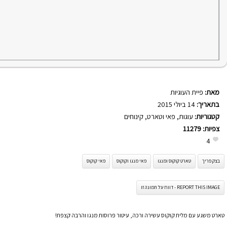
מאת:
פיית העוגיות
בתאריך:
14 ביולי 2015
קטגוריות:
עוגות
,
פאי וטארט
,
קינוחים
צפיות:
11279
4
בצק פריך
טארט קוקוס ומנגו
פאי מנגו וקוקוס
פאי קוקוס
REPORT THIS IMAGE - דווח על תמונה זו
טארט משגע עם מלית קוקוס עשירה ורכה, עיטור פרוסות מנגו והרבה קצפת!