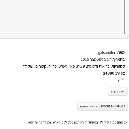
מאת:
galsandler
בתאריך:
17 בספטמבר 2015
קטגוריות:
בריאות ודיאטה
,
עוגות
,
פאי וטארט
,
פרווה
,
קינוחים
,
שוקולד
צפיות:
24880
7
טארט שוקולד
REPORT THIS IMAGE - דווח על תמונה זו
אם אתם במוד שוקולדי במיוחד זה המתכון בשבילכם! טארט שוקולד פרווה חלומי