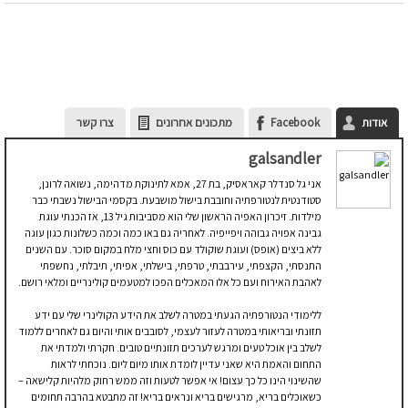
אודות
Facebook
מתכונים אחרונים
צרו קשר
galsandler
אני גל סנדלר קאראסיק, בת 27, אמא לתינוקת מדהימה, נשואה לרונן,
סטודנטית לנטורפתיה וחובבת בישול מושבעת. בקסמי הבישול נשבתי כבר
מילדות. זיכרון האפיה הראשון שלי הוא מסביבות גיל 13, אז הכנתי עוגת
גבינה אפויה גבוהה ויפייפיה. לאחריה גם באו כמה וכמה כשלונות כגון עוגה
ללא ביצים (אופס) ועוגת שוקולד עם כוס וחצי מלח במקום סוכר. עם השנים
התנסתי, הקצפתי, עירבבתי, טרפתי, בישלתי, אפיתי, תיבלתי, נחשפתי
לאהבת האירוח ועם כל אלו המאכלים הפכו למטעמים קולינריים ומלאי רושם.
ללימודי הנטורפתיה הגעתי במטרה לשלב את הידע הקולינרי שלי עם ידע
תזונתי ובריאותי במטרה לעזור לעצמי, לסובבים אותי והיום גם לאחרים ללמוד
לשלב בין אוכל טעים ומרגש לערכים תזונתיים טובים. חקרתי ולמדתי את
התחום והאמת היא שאני עדיין לומדת אותו מיום ליום. נוכחתי לראות
שהשינוי הינו כל כך עצום! אי אפשר לטעות וזה ממש רחוק מלהיות קלישאה –
כשאוכלים בריא, מרגישים בריא ונראים בריא! זה מתבטא בהרבה תחומים