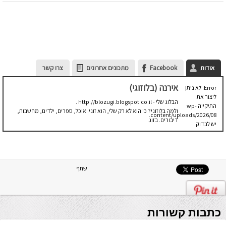
אודות
Facebook
מתכונים אחרונים
צרו קשר
אירנה (בלוזוגי)
Error: לא ניתן
ליצור את
הבלוג שלי - http://blozugi.blogspot.co.il .
התיקייה wp-
ולמה בלוזוגי? כי הוא לא רק שלי, הוא זוגי. אוכל, ספרים, ילדים, מחשבות,
content/uploads/2026/08.
דיבורים. בזוג.
יש לבדוק
שתיקיית האב
שלה ניתנת
לכתיבה.
שתף
כתבות קשורות