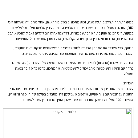
במסגרת תחרות הלביבות של מגה, זכו 8 מתכונים במקום הראשון, אחד מהם, זה ששלחה
רוני
מור
, התגלה כמוצלח במיוחד. יש בו נימוחות של פירה ותיבול עדין של פטרוזיליה ופלפל שחור.
במקור, רוני הכינה אותן בתוך מחבת עם צורות, דרך נפלאה לגרום לילדים לאכול ולהכין איתכם
את הלביבות, אני בחרתי להכין אותן בצורה הקלאסית, אבל כמובן שאפשר ב-2 האופציות.
בנוסף, כדי לשדרג את המתכון הכנסתי לתוכו גרגירי תירס שהוסיפו מרקם וטעם מתקתק,
ועגבניות מיובשות שמגירות מעט מנוזליהן והופכות את הלביבה לעסיסית ומעניינת.
אם הילדים שלכם (או אתם) לא אוהבים את טעמה המעט חמצמץ של העגבניה (הוא משתלב
נהדר עם הטיגון והשומניות) אתם יכולים להשמיט אותן מהמתכון, כך או כך מדובר במנה
מעולה.
הערות:
עגבניות מיובשות ניתן לקנות בסופרים ובחנויות תבלינים או להכין בבית. מניחים עגבניות שרי
חתוכות על תבנית עם נייר אפייה, מזלפים מעט שמן זית ומתבלים בפלפל שחור, מלח ורוזמרין.
אופים ב-120 מעלות עד שהן מתרככות והטעם שלהן הופך מרוכז. בין שעה לשעתיים.