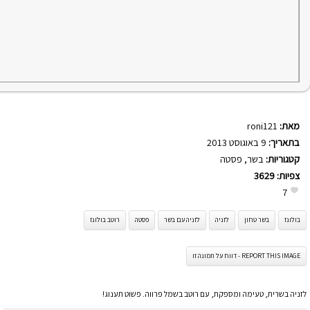
מאת:
roni121
בתאריך:
9 באוגוסט 2013
קטגוריות:
בשר
,
פסטה
צפיות:
3629
7
בולונז
בשר טחון
לזניה
לזניה עם בשר
פסטה
רוטב בולונז
REPORT THIS IMAGE - דווח על תמונה זו
לזניה בשרית, טעימה ומספקת, עם רוטב בשמל פרווה. פשוט תענוג!