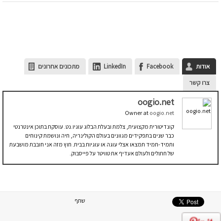
אודות
Facebook
LinkedIn
מתכונים אחרונים
צרו קשר
oogio.net
Owner
at
oogio.net
קונדיטורית מקצועית, צלמת ובעלת הבלוג עוגיו.נט. עוסקת בתוכן אינטרנטי
כבר שנים בתפקידים מגוונים בעולם הקולינריה, חיה ונושמת קינוחים
ותמיד-תמיד תמצאו אצלי עוגה או עוגיות בבית. חוץ מזה אני חובבת מושבעת
של חתולים ולעולם אעדיף את טוויטר על פייסבוק.
שתף