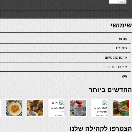
7slots
seriöse online casinos österreich
שימושי
אודות
כתבו לנו
מתכון מכל מקום
שאלות ותשובות
תקנון
online casino
החדשים ביותר
verde casino
הצטרפו לקהילה שלנו