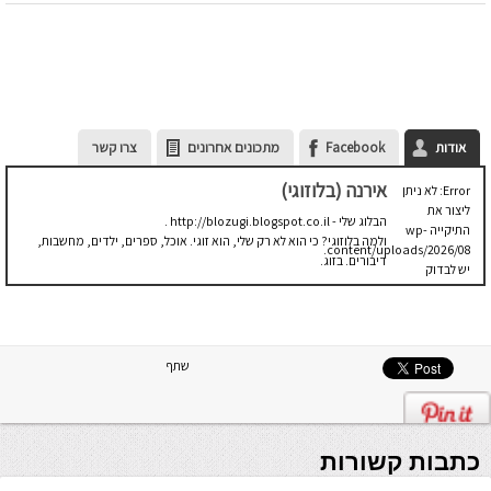
אודות
Facebook
מתכונים אחרונים
צרו קשר
אירנה (בלוזוגי)
Error: לא ניתן
ליצור את
הבלוג שלי - http://blozugi.blogspot.co.il .
התיקייה wp-
ולמה בלוזוגי? כי הוא לא רק שלי, הוא זוגי. אוכל, ספרים, ילדים, מחשבות,
content/uploads/2026/08.
דיבורים. בזוג.
יש לבדוק
שתיקיית האב
שלה ניתנת
לכתיבה.
שתף
כתבות קשורות