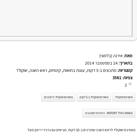
מאת:
אירנה (בלוזוגי)
בתאריך:
24 בספטמבר 2014
קטגוריות:
מתכונים ב-5 דקות
,
עוגות בחושות
,
קינוחים
,
ראש השנה
,
שוקולד
צפיות:
3561
2
מאפינס שוקולד
מאפינס שוקולד ב-5 דקות
מאפינס שוקולד ורימונים
REPORT THIS IMAGE - דווח על תמונה זו
מאפינס שוקולד לראש השנה שמכינים ב-10 דקות. מגישים עם גרגירי רימון מעל