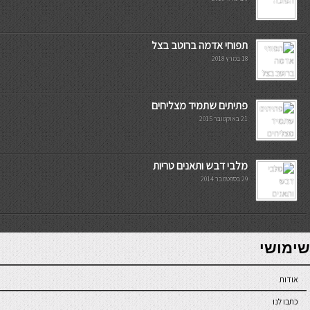
תפוחי אדמה ברוטב בצל
18 במרץ 2018
פתיתים שתמיד מצליחים
21 באוקטובר 2015
מלבי דבש ותאנים טריות
29 בספטמבר 2014
7slots
seriöse online casinos österreich
שימושי
אודות
כתבו לנו