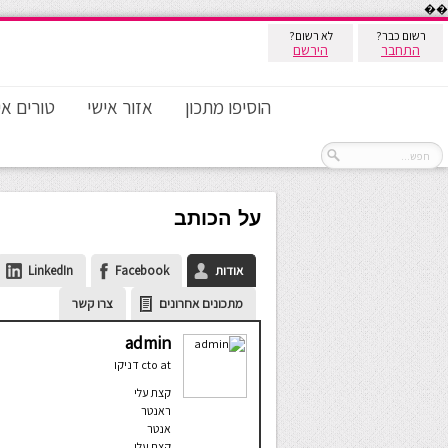
��
רשום כבר?
לא רשום?
התחבר
הירשם
הוסיפו מתכון
אזור אישי
טורים אי
על הכותב
אודות
Facebook
LinkedIn
מתכונים אחרונים
צרו קשר
admin
at
cto
דניקו
קצת עלי
ראנטר
אנטר
קצת עלי