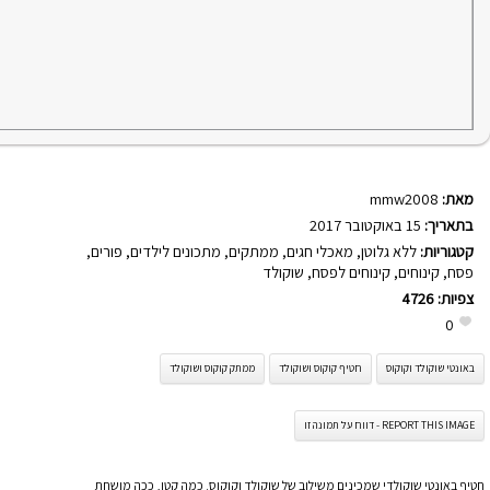
מאת:
mmw2008
בתאריך:
15 באוקטובר 2017
קטגוריות:
ללא גלוטן
,
מאכלי חגים
,
ממתקים
,
מתכונים לילדים
,
פורים
,
פסח
,
קינוחים
,
קינוחים לפסח
,
שוקולד
צפיות:
4726
0
באונטי שוקולד וקוקוס
חטיף קוקוס ושוקולד
ממתק קוקוס ושוקולד
REPORT THIS IMAGE - דווח על תמונה זו
חטיף באונטי שוקולדי שמכינים משילוב של שוקולד וקוקוס. כמה קטן, ככה מושחת