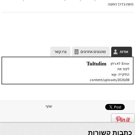
משהו בדרך החוצה
אודות
מתכונים אחרונים
צרו קשר
Tultulim
Error: לא ניתן
ליצור את
התיקייה wp-
content/uploads/2026/08.
יש לבדוק
שתיקיית האב
שלה ניתנת
לכתיבה.
שתף
כתבות קשורות