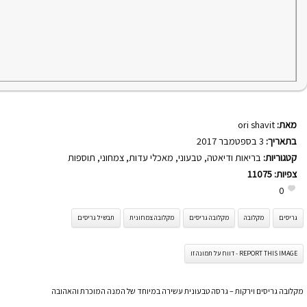
מאת:
ori shavit
בתאריך:
3 בספטמבר 2017
קטגוריות:
בריאות ודיאטה
,
טבעוני
,
מאכלי עדות
,
צמחוני
,
תוספות
צפיות:
11075
0
גריסים
מקלובה
מקלובה גריסים
מקלובה צמחונית
תבשיל גריסים
REPORT THIS IMAGE - דווח על תמונה זו
מקלובה גריסים וירקות – גרסה טבעונית עשירה במיוחד של המנה המוכרת והאהובה