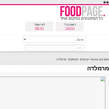
��
רשום כבר?
לא רשום?
התחבר
הירשם
אתם כאן:
Home
-
קינוחים
-
ממתקים
-
מרמלדה
מרמלדה