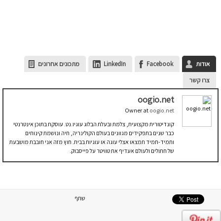
אודות
Facebook
LinkedIn
מתכונים אחרונים
צרו קשר
oogio.net
Owner
at
oogio.net
קונדיטורית מקצועית, צלמת ובעלת הבלוג עוגיו.נט. עוסקת בתוכן אינטרנטי
כבר שנים בתפקידים מגוונים בעולם הקולינריה, חיה ונושמת קינוחים
ותמיד-תמיד תמצאו אצלי עוגה או עוגיות בבית. חוץ מזה אני חובבת מושבעת
של חתולים ולעולם אעדיף את טוויטר על פייסבוק.
שתף