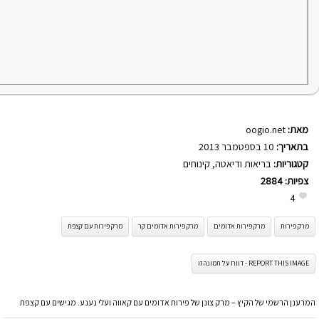
מאת:
oogio.net
בתאריך:
10 בספטמבר 2013
קטגוריות:
בריאות ודיאטה
,
קינוחים
צפיות:
2884
4
מרק פירות
מרק פירות אדומים
מרק פירות אדומים קר
מרק פירות עם קצפת
REPORT THIS IMAGE - דווח על תמונה זו
המרענן הרשמי של הקיץ – מרק צונן של פירות אדומים עם קאווה ועלי נענע. מגישים עם קצפת