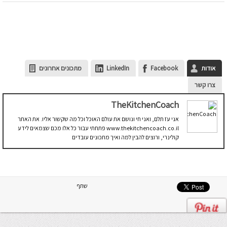
אודות
Facebook
LinkedIn
מתכונים אחרונים
צרו קשר
TheKitchenCoach
אני עֹז תלם, ואני חי ונושם את עולם האוכל וכל מה שקשור אליו. את האתר
www.thekitchencoach.co.il פתחתי עבור כל אלו מכם שצמאים לידע
קולינרי, ורוצים להבין למה ואיך מתכונים עובדים
שתף