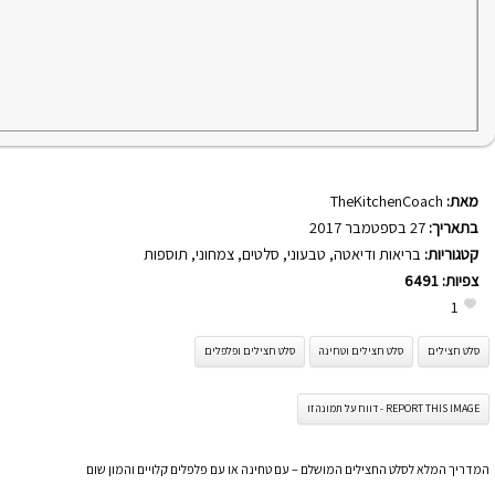
מאת:
TheKitchenCoach
בתאריך:
27 בספטמבר 2017
קטגוריות:
בריאות ודיאטה
,
טבעוני
,
סלטים
,
צמחוני
,
תוספות
צפיות:
6491
1
סלט חצילים
סלט חצילים וטחינה
סלט חצילים ופלפלים
REPORT THIS IMAGE - דווח על תמונה זו
המדריך המלא לסלט החצילים המושלם – עם טחינה או עם פלפלים קלויים והמון שום