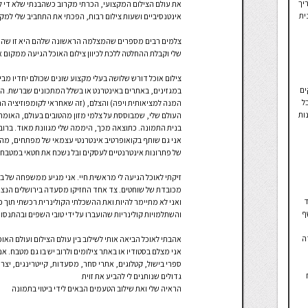
יך
את עולם הצילום המקצועי, הכרתי מקרוב כשהבנתי שלא די לה
ית
אינטנסיביים ושעות צילום רבות, הפכתי את התחביב שלי למקצ
צלמים רבים מספרים שהמצלמה הראשונה שלהם היא זו שהשפי
שלי וקבלת ההחלטה ללכת לכיוון צילום האוכל הגיעה ממקום 
צילום אוכל דורש שלושה בעלי מקצוע שונים שכולם יחדיו מ
ים
במגזינים, באתרים באינטרנט או בשלל המתכונים שברשת. הבש
ל
המנה למציאותית ויפה) והצלם, (זה שאחראי לקומפוזיציה הנכ
ות
העולם שלי, שמבוססת על צלמי מזון מהטובים בעולם, האומרת
בנית התמונה. כתוצאה מכך, היממה שלי מגוונת מאוד. ברובו 
אני גם שותף בקואופרטיב אינטרנטי עצמאי של מפתחים, מהנ
של פתרונות אינטרנטיים לעסקים ובל נשכח את חטאי במטבח,
זיקתי לאוכל הגיעה לי מראשית חיי. אני מגיע ממשפחה של 
מכובדת של שוחטים. צד אחד החזיקו מסעדה בירושלים הנצור
ד
ואני לא מתיימר להיות ואת ההשכלתי הקולינרית רכשתי תוך 
ף
והשתלמויות קולינריות שהועברו על ידי טובי השפים ובהתנסות
ה
אהבתי לאוכל הביאה אותי לשילוב בין עולם הצילום ועולם האוכ
אני מצלם בסטודיו או באתר צילומים ולרוב יש בו גם מטבח. אנ
ספרי בישול, קטלוגים, אתרי סחר, מסעדות, קייטרינגים, יצרני
גדולים שנותנים לי להביע את זוית
הראיה שלי ואת שילוב הטעמים הבאים לידי ביטוי בתמונה