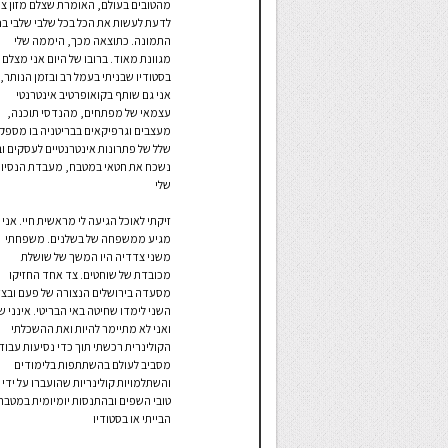
מהטובים בעולם, האומרת שצלם מזון צר
לדעת לעשות את הכל בכל שלבי שלבי בנ
התמונה. כתוצאה מכך, היממה שלי
מגוונת מאוד. ברובו של היום אני מצלם
בסטודיו שבניתי בעמל רב ובזמן הנותר,
אני גם שותף בקואופרטיב אינטרנטי
עצמאי של מפתחים, מהנדסי תוכנה,
מעצבים וגרפיקאים בבריטניה בו מספק
שלל של פתרונות אינטרנטיים לעסקים וב
נשכח את חטאי במטבח, מעבדת הנסיונ
שלי
זיקתי לאוכל הגיעה לי מראשית חיי. אני
מגיע ממשפחה של בשלנים. משפחתי
משני צדדיה היו המשך של שושלת
מכובדת של שוחטים. צד אחד החזיקו
מסעדה בירושלים הנצורה של פעם ובצ
השני לימדו שחיטה באי הבריטי. אינני ש
ואני לא מתיימר להיות ואת ההשכלתי
הקולינרית רכשתי תוך כדי נסיעות עבוד
מסביב לעולם בהשתתפות בלימודים
והשתלמויות קולינריות שהועברו על ידי
טובי השפים ובהתנסות יומיומית במטבח
הבייתי או בסטודיו