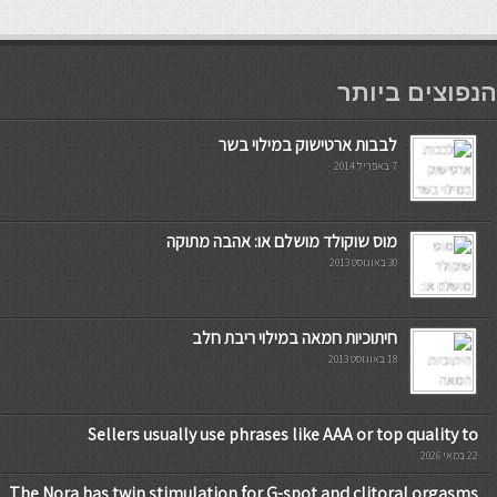
мостбет кг
הנפוצים ביותר
לבבות ארטישוק במילוי בשר
7 באפריל 2014
מוס שוקולד מושלם או: אהבה מתוקה
30 באוגוסט 2013
חיתוכיות חמאה במילוי ריבת חלב
18 באוגוסט 2013
Sellers usually use phrases like AAA or top quality to
22 במאי 2026
The Nora has twin stimulation for G-spot and clitoral orgasms