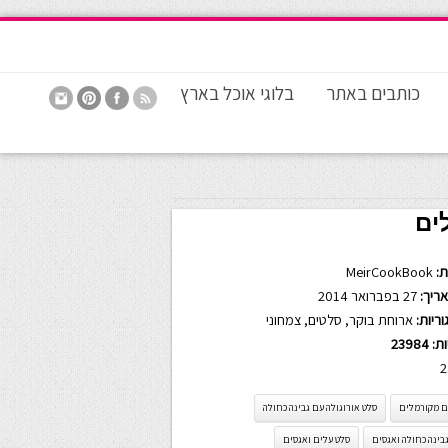
כותבים באתר
בלוגי אוכל בארץ
ים
:
MeirCookBook
ריך:
27 בפברואר 2014
ריות:
ארוחת בוקר
,
סלטים
,
צמחוני
ות:
23984
2
ם מקורמלים
סלט אורוגולה עם גבינה כחולה
בינה כחולה ואגסים
סלט עלים ואגסים