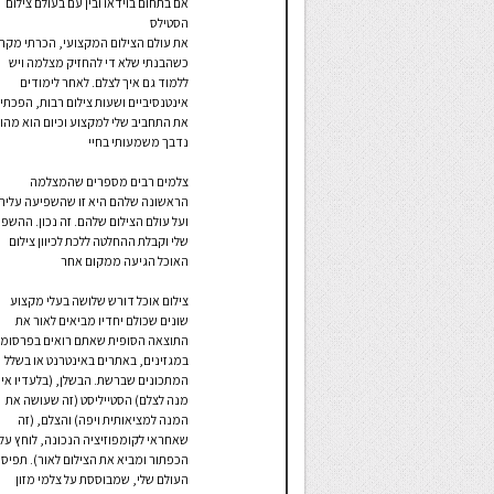
אם בתחום בוידאו ובין עם בעולם צילום
הסטילס
את עולם הצילום המקצועי, הכרתי מקרו
כשהבנתי שלא די להחזיק מצלמה ויש
ללמוד גם איך לצלם. לאחר לימודים
אינטנסיביים ושעות צילום רבות, הפכתי
את התחביב שלי למקצוע וכיום הוא מהוו
נדבך משמעותי בחיי
צלמים רבים מספרים שהמצלמה
הראשונה שלהם היא זו שהשפיעה עליה
ועל עולם הצילום שלהם. זה נכון. ההשפ
שלי וקבלת ההחלטה ללכת לכיוון צילום
האוכל הגיעה ממקום אחר
צילום אוכל דורש שלושה בעלי מקצוע
שונים שכולם יחדיו מביאים לאור את
התוצאה הסופית שאתם רואים בפרסומו
במגזינים, באתרים באינטרנט או בשלל
המתכונים שברשת. הבשלן, (בלעדיו אין
מנה לצלם) הסטייליסט (זה שעושה את
המנה למציאותית ויפה) והצלם, (זה
שאחראי לקומפוזיציה הנכונה, לוחץ על
הכפתור ומביא את הצילום לאור). תפיס
העולם שלי, שמבוססת על צלמי מזון