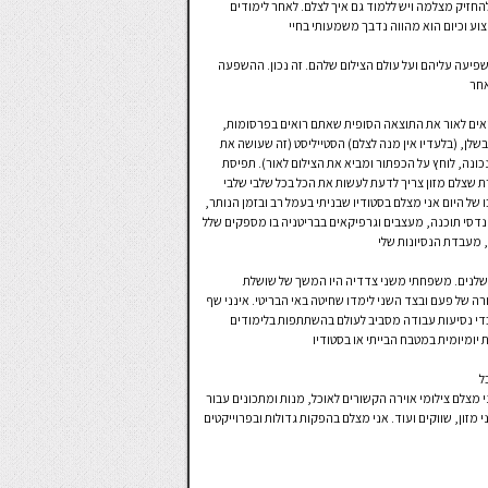
חזיק מצלמה ויש ללמוד גם איך לצלם. לאחר לימודים
וע וכיום הוא מהווה נדבך משמעותי בחיי
עה עליהם ועל עולם הצילום שלהם. זה נכון. ההשפעה
אחר
ביאים לאור את התוצאה הסופית שאתם רואים בפרסומות,
לן, (בלעדיו אין מנה לצלם) הסטייליסט (זה שעושה את
ונה, לוחץ על הכפתור ומביא את הצילום לאור). תפיסת
 שצלם מזון צריך לדעת לעשות את הכל בכל שלבי שלבי
של היום אני מצלם בסטודיו שבניתי בעמל רב ובזמן הנותר,
דסי תוכנה, מעצבים וגרפיקאים בבריטניה בו מספקים שלל
 מעבדת הנסיונות שלי
בשלנים. משפחתי משני צדדיה היו המשך של שושלת
ה של פעם ובצד השני לימדו שחיטה באי הבריטי. אינני שף
כדי נסיעות עבודה מסביב לעולם בהשתתפות בלימודים
 יומיומית במטבח הבייתי או בסטודיו
ל
י מצלם צילומי אוירה הקשורים לאוכל, מנות ומתכונים עבור
 מזון, שווקים ועוד. אני מצלם בהפקות גדולות ובפרוייקטים