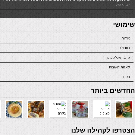
7 ביולי 2026
7slots
seriöse online casinos österreich
שימושי
אודות
כתבו לנו
מתכון מכל מקום
שאלות ותשובות
תקנון
online casino
החדשים ביותר
verde casino
הצטרפו לקהילה שלנו