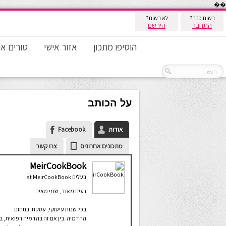
��
רשום כבר?
לא רשום?
התחבר
הירשם
הוסיפו מתכון
אזור אישי
טורים אי
על הכותב
אודות
Facebook
מתכונים אחרונים
צרו קשר
MeirCookBook
בעלים
at
MeirCookBook
נעים מאוד, שמי מאיר
בכל שנות עיסוקי, עסקתי בתחום
ההדמיה. בין אם זה בהדמיה רפואית, בי