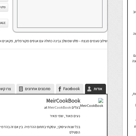
סלט ע
ב
IS IMAGE
ה
שילוב טעמים מנצח – סלט שמשלב גבינה כחולה עם אגסים מקורמלים, פקאנים ו
ם
עה
אודות
Facebook
מתכונים אחרונים
צרו קשר
ת,
MeirCookBook
בעלים
at
MeirCookBook
נעים מאוד, שמי מאיר
ת
בכל שנות עיסוקי, עסקתי בתחום ההדמיה. בין אם זה בהדמיה ר
הסטילס