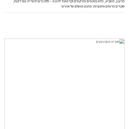
מרענן, משביע, מלא בטעמים ומרקמים וקל מאוד להכנה – סלט כרובית טרייה עם ירקות,
שקדים פרוסים וחמוציות. מתכון מושלם של אהרוני