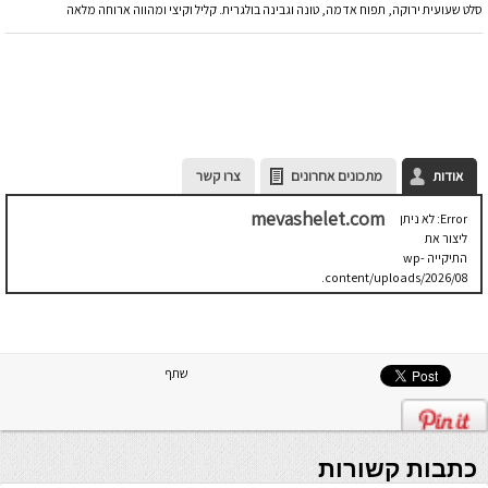
סלט שעועית ירוקה, תפוח אדמה, טונה וגבינה בולגרית. קליל וקיצי ומהווה ארוחה מלאה
אודות
מתכונים אחרונים
צרו קשר
mevashelet.com
Error: לא ניתן
ליצור את
התיקייה wp-
content/uploads/2026/08.
יש לבדוק
שתיקיית האב
שלה ניתנת
לכתיבה.
שתף
כתבות קשורות