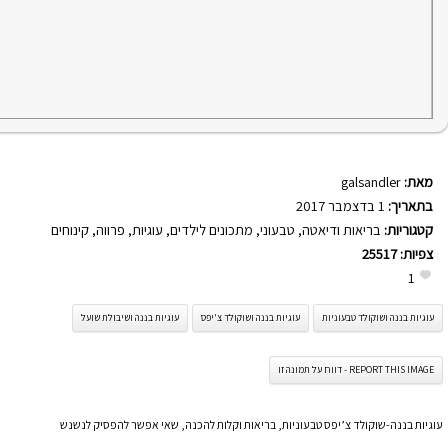
מאת:
galsandler
בתאריך:
1 בדצמבר 2017
קטגוריות:
בריאות ודיאטה
,
טבעוני
,
מתכונים לילדים
,
עוגיות
,
פרווה
,
קינוחים
צפיות:
25517
1
עוגיות בננה ושוקולד טבעוניות
עוגיות בננה ושוקולד צ'יפס
עוגיות בננה ושיבולת שועל
REPORT THIS IMAGE - דווח על תמונה זו
עוגיות בננה-שוקולד צ’יפס טבעוניות, בריאות וקלות להכנה, שאי אפשר להפסיק לנשנש