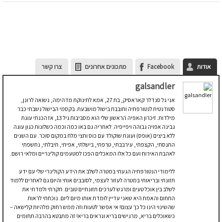
אודות
Facebook
מתכונים אחרונים
צרו קשר
galsandler
אני גל סנדלר קאראסיק, בת 27, אמא לתינוקת מדהימה, נשואה לרונן,
סטודנטית לנטורפתיה וחובבת בישול מושבעת. בקסמי הבישול נשבתי כבר
מילדות. זיכרון האפיה הראשון שלי הוא מסביבות גיל 13, אז הכנתי עוגת
גבינה אפויה גבוהה ויפייפיה. לאחריה גם באו כמה וכמה כשלונות כגון עוגה
ללא ביצים (אופס) ועוגת שוקולד עם כוס וחצי מלח במקום סוכר. עם השנים
התנסתי, הקצפתי, עירבבתי, טרפתי, בישלתי, אפיתי, תיבלתי, נחשפתי
לאהבת האירוח ועם כל אלו המאכלים הפכו למטעמים קולינריים ומלאי רושם.
ללימודי הנטורפתיה הגעתי במטרה לשלב את הידע הקולינרי שלי עם ידע
תזונתי ובריאותי במטרה לעזור לעצמי, לסובבים אותי והיום גם לאחרים ללמוד
לשלב בין אוכל טעים ומרגש לערכים תזונתיים טובים. חקרתי ולמדתי את
התחום והאמת היא שאני עדיין לומדת אותו מיום ליום. נוכחתי לראות
שהשינוי הינו כל כך עצום! אי אפשר לטעות וזה ממש רחוק מלהיות קלישאה –
כשאוכלים בריא, מרגישים בריא ונראים בריא! זה מתבטא בהרבה תחומים