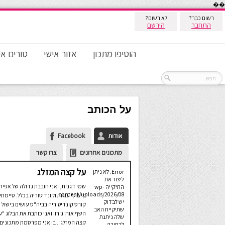
��
רשום כבר?
לא רשום?
התחבר
הירשם
הוסיפו מתכון
אזור אישי
טורים אי
על הכותב
אודות
Facebook
מתכונים אחרונים
צרו קשר
על קצה המזלג
Error: לא ניתן
ליצור את
שמי דגנית, ואני חובבת גדולה של אפיה
התיקייה wp-
content/uploads/2026/08.
קישוטי עוגות וקונדיטוריה בכלל. סיימתי
יש לבדוק
קורס קונדיטוריה בביה"ס עושים בישול 
שתיקיית האב
השף אורן גירון ואני כותבת את הבלוג "ע
שלה ניתנת
קצה המזלג". בו אני מפרסמת מתכונים
לכתיבה.