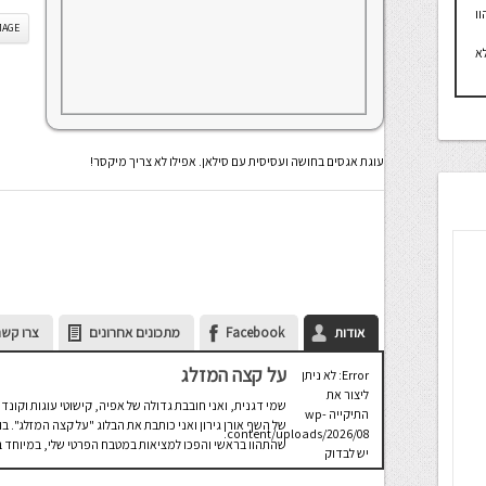
ו
IS IMAGE
א
עוגת אגסים בחושה ועסיסית עם סילאן. אפילו לא צריך מיקסר!
אודות
Facebook
מתכונים אחרונים
צרו קשר
על קצה המזלג
Error: לא ניתן
ליצור את
שמי דגנית, ואני חובבת גדולה של אפיה, קישוטי עוגות וקונדי
התיקייה wp-
של השף אורן גירון ואני כותבת את הבלוג "על קצה המזלג".
content/uploads/2026/08.
שהתהוו בראשי והפכו למציאות במטבח הפרטי שלי, במיוחד בת
יש לבדוק
שתיקיית האב