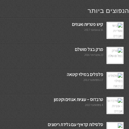
мостбет кг
הנפוצים ביותר
קיש פטריות ואגוזים
16 בנובמבר 2017
מרק בצל מושלם
23 בפברואר 2016
פלפלים במילוי קינואה
17 בספטמבר 2013
טרבדוס – עוגיות אגוזים וקינמון
4 בספטמבר 2013
סלסילות קדאיף עם גלידת רימונים