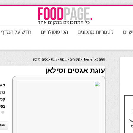
שיים
קטגוריות מתכונים
הכי פופולריים
חדש על המדף
אתם כאן:
Home
-
קינוחים
-
עוגות
-
עוגת אגסים וסילאן
עוגת אגסים וסילאן
מאת
בתא
קטגו
צפי
,
של
עוגת
ל