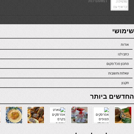
1 בספטמבר 2013
7slots
seriöse online casinos österreich
שימושי
אודות
כתבו לנו
מתכון מכל מקום
שאלות ותשובות
תקנון
online casino
החדשים ביותר
verde casino