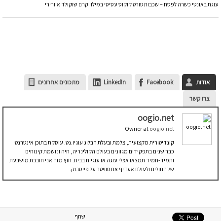
עוגת באונטי כשרה לפסח – שכבות טורט קוקוס עסיסי במילוי קרם שוקולד אוורירי
אודות
Facebook
LinkedIn
מתכונים אחרונים
צרו קשר
oogio.net
Owner
at
oogio.net
קונדיטורית מקצועית, צלמת ובעלת הבלוג עוגיו.נט. עוסקת בתוכן אינטרנטי
כבר שנים בתפקידים מגוונים בעולם הקולינריה, חיה ונושמת קינוחים
ותמיד-תמיד תמצאו אצלי עוגה או עוגיות בבית. חוץ מזה אני חובבת מושבעת
של חתולים ולעולם אעדיף את טוויטר על פייסבוק.
שתף