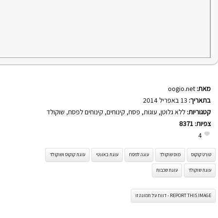
מאת:
oogio.net
בתאריך:
13 באפריל 2014
קטגוריות:
ללא גלוטן
,
עוגות
,
פסח
,
קינוחים
,
קינוחים לפסח
,
שוקולד
צפיות:
8371
4
טורט קוקוס
מוס שוקולד
עוגה לפסח
עוגת באונטי
עוגת קוקוס ושוקולד
עוגת שוקולד
עוגת שכבות
REPORT THIS IMAGE - דווח על תמונה זו