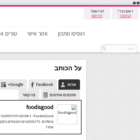
��
רשום כבר?
לא רשום?
התחבר
הירשם
הוסיפו מתכון
אזור אישי
טורים אי
על הכותב
אודות
Facebook
Google+
מתכונים אחרונים
צרו קשר
foodisgood
FoodisGood - רשת חברתית למתכוני
ובשלנים. כל המתכונים המנצחים במקו
אחד!