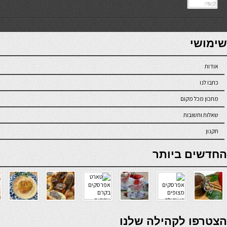
7slots
seriöse online casinos österreich
שימושי
אודות
כתבו לנו
מתכון מכל מקום
שאלות ותשובות
תקנון
online casino
החדשים ביותר
verde casino
הצטרפו לקהילה שלנו