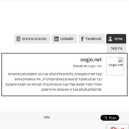
אודות
Facebook
LinkedIn
מתכונים אחרונים
צרו קשר
oogio.net
Owner
at
oogio.net
קונדיטורית מקצועית, צלמת ובעלת הבלוג עוגיו.נט. עוסקת בתוכן אינטרנטי
כבר שנים בתפקידים מגוונים בעולם הקולינריה, חיה ונושמת קינוחים
ותמיד-תמיד תמצאו אצלי עוגה או עוגיות בבית. חוץ מזה אני חובבת מושבעת
של חתולים ולעולם אעדיף את טוויטר על פייסבוק.
שתף