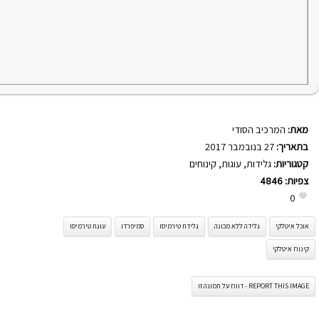
מאת:
המרכיב הסודי
בתאריך:
27 בנובמבר 2017
קטגוריות:
גלידות
,
עוגות
,
קינוחים
צפיות:
4846
0
אוכל איטלקי
גלידה ללא מכונה
גלידת טירמיסו
סמיפרדו
עוגת טירמיסו
קינוח איטלקי
REPORT THIS IMAGE - דווח על תמונה זו