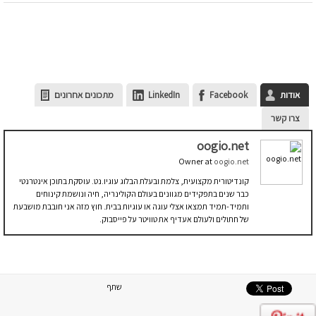
אודות
Facebook
LinkedIn
מתכונים אחרונים
צרו קשר
oogio.net
Owner
at
oogio.net
קונדיטורית מקצועית, צלמת ובעלת הבלוג עוגיו.נט. עוסקת בתוכן אינטרנטי
כבר שנים בתפקידים מגוונים בעולם הקולינריה, חיה ונושמת קינוחים
ותמיד-תמיד תמצאו אצלי עוגה או עוגיות בבית. חוץ מזה אני חובבת מושבעת
של חתולים ולעולם אעדיף את טוויטר על פייסבוק.
שתף