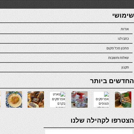
7slots
seriöse online casinos österreich
שימושי
אודות
כתבו לנו
מתכון מכל מקום
שאלות ותשובות
תקנון
online casino
החדשים ביותר
verde casino
הצטרפו לקהילה שלנו