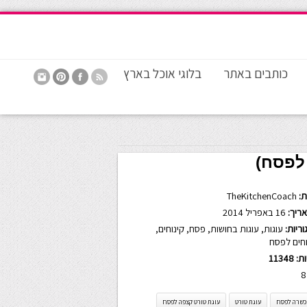
כותבים באתר
בלוגי אוכל בארץ
לפסח)
:
TheKitchenCoach
ריך:
16 באפריל 2014
ריות:
עוגות
,
עוגות בחושות
,
פסח
,
קינוחים
,
וחים לפסח
ות:
11348
8
 כשרה לפסח
עוגת טורט
עוגת טורט קצפה לפסח