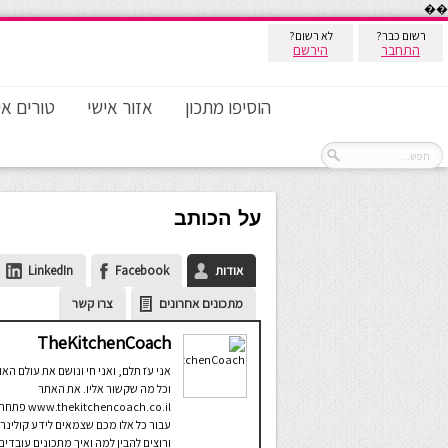
��
רשום כבר?
לא רשום?
התחבר
הירשם
הוסיפו מתכון
אזור אישי
טורים אי
על הכותב
אודות
Facebook
LinkedIn
מתכונים אחרונים
צרו קשר
TheKitchenCoach
אני עֹז תלם, ואני חי ונושם את עולם האו
וכל מה שקשור אליו. את האתר
www.thekitchencoach.co.il פ
עבור כל אלו מכם שצמאים לידע קולינרי
ורוצים להבין למה ואיך מתכונים עובדים