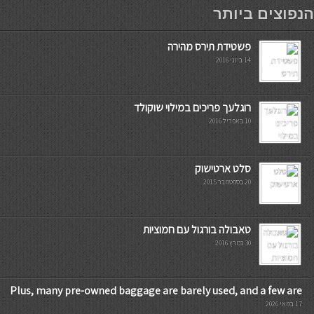
мостбет кг
הנפוצים ביותר
פשטידת תירס מהירה
14 ביוני 2016
רוגלעך פריכים במילוי שוקולד
10 באפריל 2016
סלט ארטישוק
20 בספטמבר 2015
טאבולה בורגול עם חמוציות
30 במרץ 2016
Plus, many pre-owned baggage are barely used, and a few are
17 במאי 2026