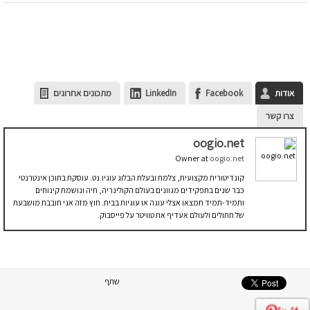
אודות
Facebook
LinkedIn
מתכונים אחרונים
צרו קשר
oogio.net
Owner
at
oogio.net
קונדיטורית מקצועית, צלמת ובעלת הבלוג עוגיו.נט. עוסקת בתוכן אינטרנטי
כבר שנים בתפקידים מגוונים בעולם הקולינריה, חיה ונושמת קינוחים
ותמיד-תמיד תמצאו אצלי עוגה או עוגיות בבית. חוץ מזה אני חובבת מושבעת
של חתולים ולעולם אעדיף את טוויטר על פייסבוק.
שתף