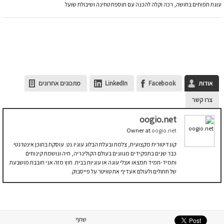
עוגת תפוחים בחושה, רכה וקלה להכנה עם תוספת טחינה ושיבולת שועל
אודות
Facebook
LinkedIn
מתכונים אחרונים
צרו קשר
oogio.net
Owner
at
oogio.net
קונדיטורית מקצועית, צלמת ובעלת הבלוג עוגיו.נט. עוסקת בתוכן אינטרנטי
כבר שנים בתפקידים מגוונים בעולם הקולינריה, חיה ונושמת קינוחים
ותמיד-תמיד תמצאו אצלי עוגה או עוגיות בבית. חוץ מזה אני חובבת מושבעת
של חתולים ולעולם אעדיף את טוויטר על פייסבוק.
שתף