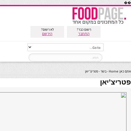
��
רשום כבר?
לא רשום?
התחבר
הירשם
אתם כאן:
Home
-
בשר
-
פטריצ’יאן
פטריצ’יאן