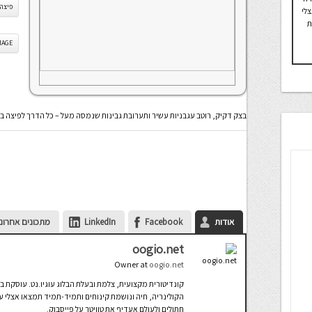
פיצה
לי
ת
IS IMAGE
בצק דקיק, רוטב עגבניות עשיר ותערובת גבינות שנמסה מעל – כל הדרך לפיצה ב
אודות
Facebook
LinkedIn
מתכונים אחרונ
oogio.net
Owner
at
oogio.net
קונדיטורית מקצועית, צלמת ובעלת הבלוג עוגיו.נט. עוסקת ב
הקולינריה, חיה ונושמת קינוחים ותמיד-תמיד תמצאו אצלי עו
חתולים ולעולם אעדיף את טוויטר על פייסבוק.