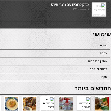
מרק כרובית עם גרגרי תירס
10 בנובמבר 2013
7slots
seriöse online casinos österreich
שימושי
אודות
כתבו לנו
מתכון מכל מקום
שאלות ותשובות
תקנון
online casino
החדשים ביותר