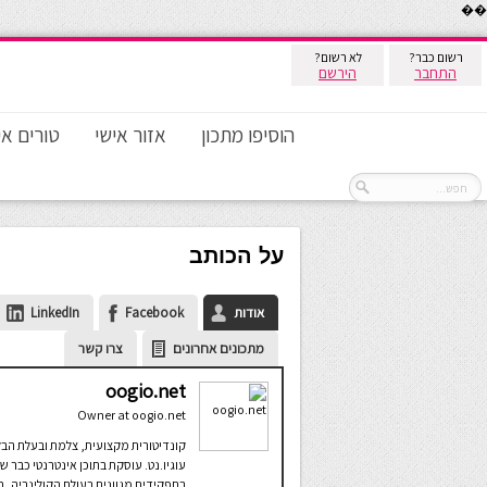
��
רשום כבר?
לא רשום?
התחבר
הירשם
הוסיפו מתכון
אזור אישי
טורים אי
על הכותב
אודות
Facebook
LinkedIn
מתכונים אחרונים
צרו קשר
oogio.net
Owner
at
oogio.net
קונדיטורית מקצועית, צלמת ובעלת הבל
עוגיו.נט. עוסקת בתוכן אינטרנטי כבר ש
בתפקידים מגוונים בעולם הקולינריה, ח